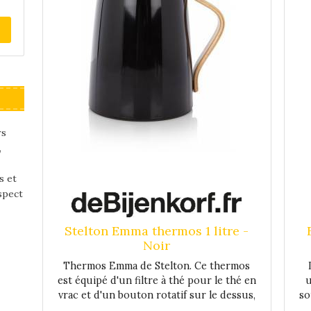
e
La
ier
rs
,
s et
spect
Stelton Emma thermos 1 litre -
Noir
Thermos Emma de Stelton. Ce thermos
est équipé d'un filtre à thé pour le thé en
u
vrac et d'un bouton rotatif sur le dessus,
so
la préparation du thé peut être facilement
pe