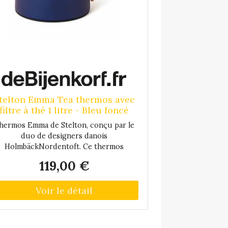
telton Emma Tea thermos avec
filtre à thé 1 litre - Bleu foncé
hermos Emma de Stelton, conçu par le
duo de designers danois
HolmbäckNordentoft. Ce thermos
révolutionnaire est équipé d'un filtre
119,00 €
telligent, qui peut être fermé en un seul
ur, arrêtant l'infusion du thé. La cruche
est en acier inoxydable peint par
poudrage et a une poignée en bois de
tre et un fond antidérapant. La cruche
ne va pas au lave-vaisselle.