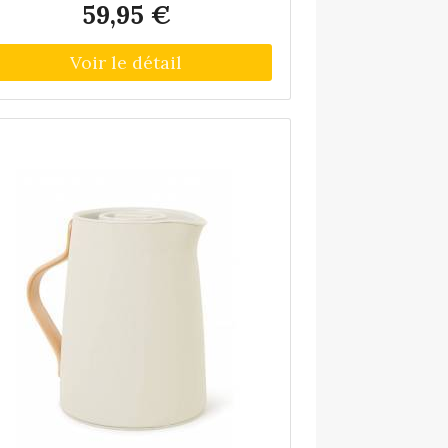
59,95 €
outon-poussoir pratique, la cruche est
acile à utiliser - vous appuyez une fois
ur le couvercle pour ouvrir ou fermer.