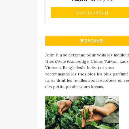
versement et la poignée tient bien. L
produit est livré avec un filtre à thé. 
théière va au lave-vaisselle, mais le boît
métallique ne l'est pas. Une théière
élégante pour chaque occasion.
PERSONNEL
John P. a selectionné pour vous les meilleu
thes d'Asie (Cambodge, Chine, Taiwan, Laos
Vietnam, Bangladesh, Inde...) et vous
recommande les thes bios les plus parfumé
rares dont les feuilles sont recoltées en re
des petits producteurs locaux.