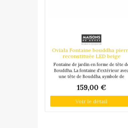
Oviala Fontaine bouddha pier
reconstituée LED beige
Fontaine de jardin en forme de tête d
Bouddha. La fontaine d'extérieur ave
une tête de Bouddha, symbole de
plénitude et d'équilibre intérieur, est 
159,00 €
accessoire déco pour le jardin, le balc
ou la terrasse. Le ruissellement de l'ea
qui se fait en circuit fermé, génère u
bruit de fond discret et apaisant. La
fontaine tête de Bouddha est munie
d'une LED de couleur blanche qui off
un éclairage d'ambiance le soir et la nui