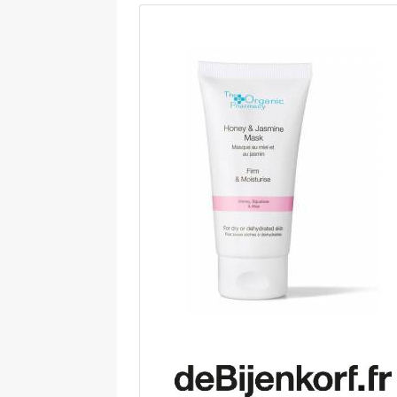
tout en mettant votre extérieur en
valeur. La fontaine Bouddha pour jard
est conçue pour une durée de vie
optimale en extérieur, elle est
intégralement construite en polyrési
et fibre de verre, avec projections de
poudre de verre pour un rendu grani
naturel. La fontaine de jardin en
fiberstone est résistante aux rayons
ultraviolets et aux intempéries : vou
pouvez l'installer dehors tout au long 
l'année. Le système de pompe s'installe
toute facilité, il est fourni avec un câb
d'alimentation d'une longueur de 5 m. 
fontaine avec tête de Bouddha mesure
cm de côtés et 46 cm de hauteur. La
notice pour le montage est incluse.