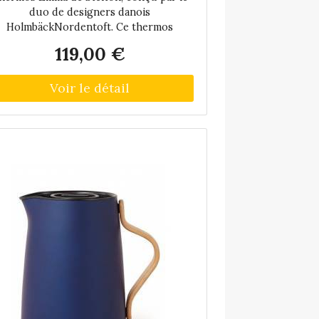
duo de designers danois
HolmbäckNordentoft. Ce thermos
révolutionnaire est équipé d'un filtre
119,00 €
telligent, qui peut être fermé d'un seul
our pour arrêter l'infusion du thé. La
cruche est en acier inoxydable poli
illant et équipée d'une poignée en bois
de hêtre et d'un fond antidérapant. La
cruche ne va pas au lave-vaisselle.