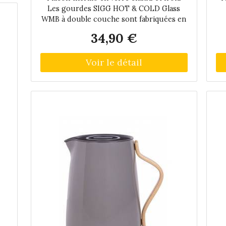
Les gourdes SIGG HOT & COLD Glass
in
WMB à double couche sont fabriquées en
verre borosilicate résistant à la chaleur.
34,90 €
Les doubles couches assurent un
in
ne
meilleur effet d'isolation. Ainsi, le thé et le
t
café restent chauds plus longtemps et les
t
boissons comme les jus de fruits et de
br
légumes restent froides plus longtemps.
Les deux filtres intégrés
s
de
 en
le
La
 28