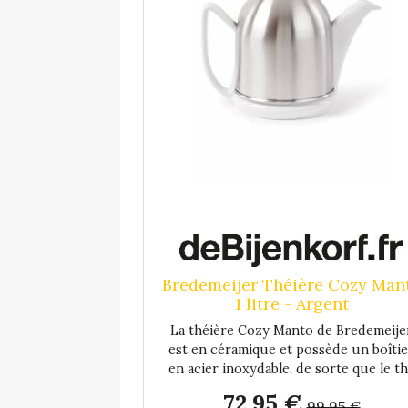
Bredemeijer Théière Cozy Man
1 litre - Argent
La théière Cozy Manto de Bredemeije
est en céramique et possède un boîtie
en acier inoxydable, de sorte que le t
reste chaud jusqu'à 45 minutes. Le be
72,95 €
99,95 €
verseur blanc ne goutte pas pendant 