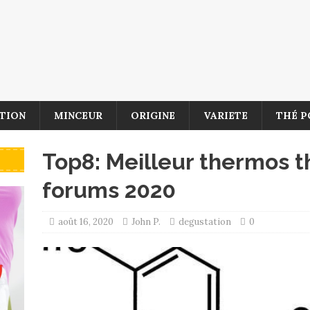
TION
MINCEUR
ORIGINE
VARIETE
THÉ P
Top8: Meilleur thermos th
forums 2020
août 16, 2020
John P.
degustation
0