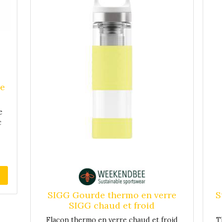
re
e
c
un
on
u,
n
SIGG Gourde thermo en verre
S
SIGG chaud et froid
re
t,
Flacon thermo en verre chaud et froid
T