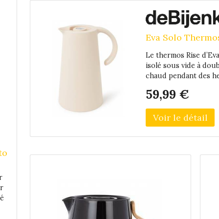
Eva Solo Thermos 
Le thermos Rise d’Eva S
isolé sous vide à doub
chaud pendant des he
poussoir pratique, la 
59,99 €
une fois sur le couver
to
r
r
hé
c
le