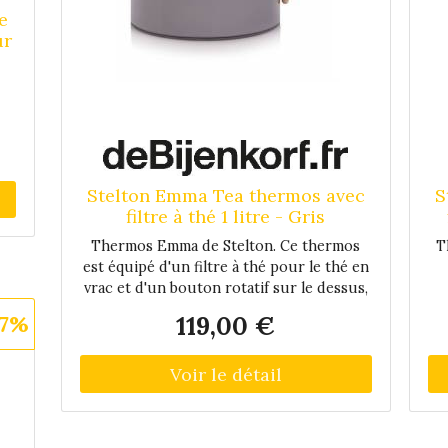
e
ur
au
r
Stelton Emma Tea thermos avec
S
filtre à thé 1 litre - Gris
u
Thermos Emma de Stelton. Ce thermos
T
est équipé d'un filtre à thé pour le thé en
vrac et d'un bouton rotatif sur le dessus,
la préparation du thé peut être facilement
27%
119,00 €
désactivée. L'extérieur est en acier
in
inoxydable, la poignée en bois de hêtre. Le
to
dessous est pourvu d'antidérapant.
hê