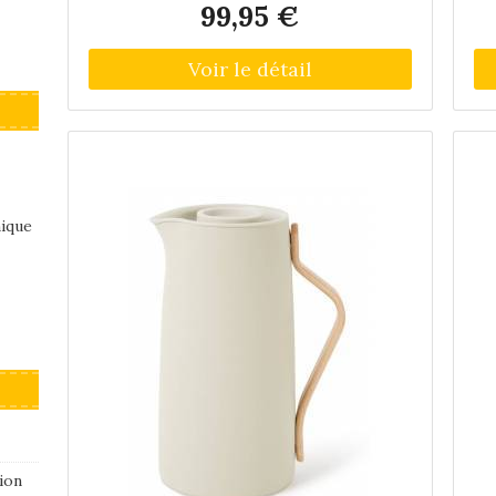
99,95 €
désactivée. L'extérieur est en acier
b
inoxydable, la poignée en bois de hêtre. Le
f
dessous est pourvu d'antidérapant.
s
nique
ion