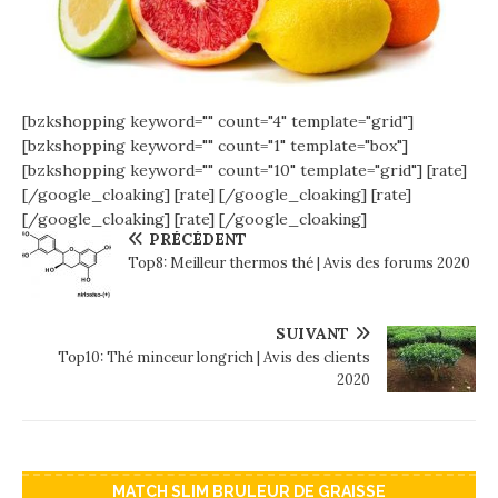
[bzkshopping keyword="
" count="4" template="grid"]
[bzkshopping keyword="
" count="1" template="box"]
[bzkshopping keyword="
" count="10" template="grid"]
[rate]
[/google_cloaking]
[rate] [/google_cloaking]
[rate]
[/google_cloaking]
[rate] [/google_cloaking]
PRÉCÉDENT
Top8: Meilleur thermos thé | Avis des forums 2020
SUIVANT
Top10: Thé minceur longrich | Avis des clients
2020
MATCH SLIM BRULEUR DE GRAISSE