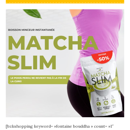
[bzkshopping keyword= »fontaine bouddha » count= »1″