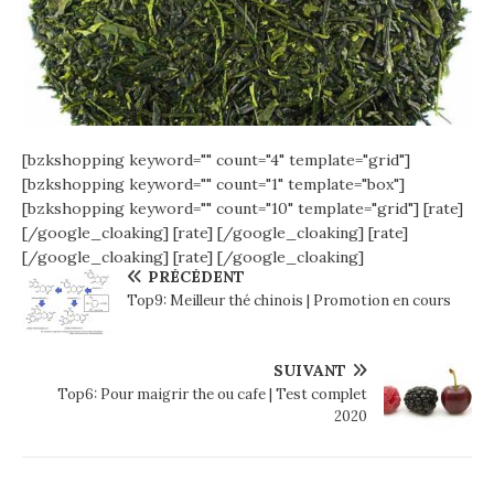
[bzkshopping keyword="
" count="4" template="grid"]
[bzkshopping keyword="
" count="1" template="box"]
[bzkshopping keyword="
" count="10" template="grid"]
[rate]
[/google_cloaking]
[rate] [/google_cloaking]
[rate]
[/google_cloaking]
[rate] [/google_cloaking]
PRÉCÉDENT
Top9: Meilleur thé chinois | Promotion en cours
SUIVANT
Top6: Pour maigrir the ou cafe | Test complet
2020