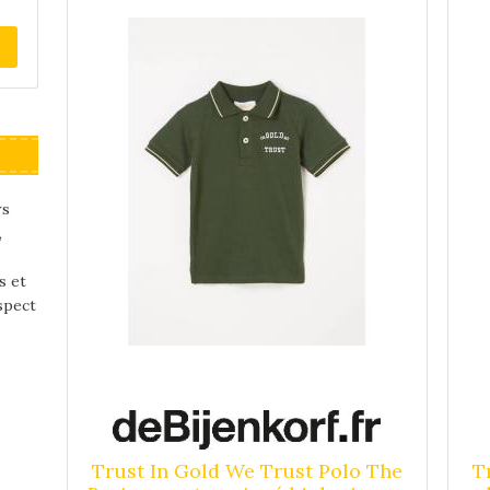
e
La
ier
rs
,
s et
spect
Trust In Gold We Trust Polo The
T