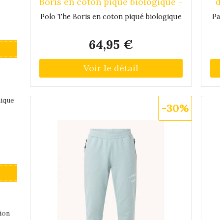
Boris en coton piqué biologique -
d
Vert camouflage
Polo The Boris en coton piqué biologique
Pa
64,95 €
nique
-30%
ion