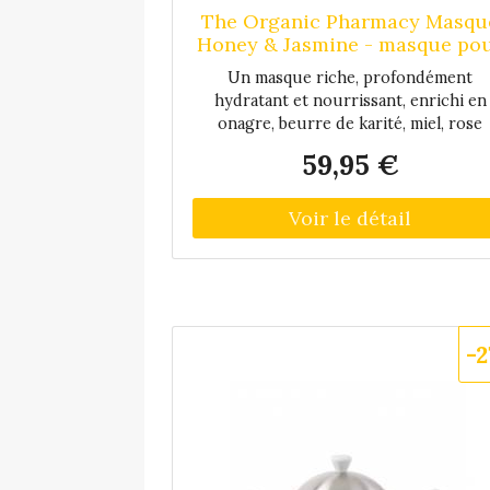
The Organic Pharmacy Masqu
Honey & Jasmine - masque po
le visage - Multicouleur
Un masque riche, profondément
hydratant et nourrissant, enrichi en
onagre, beurre de karité, miel, rose
musquée et jasmin. Ces ingrédients
59,95 €
aident à restaurer l’élasticité de la pe
et la nourrissent en profondeur . Pou
peau sèche et déshydratée. Conseil
d’utilisation : appliquer sur une pea
nettoyée et rincer à l’eau tiède après
15 minutes.
-