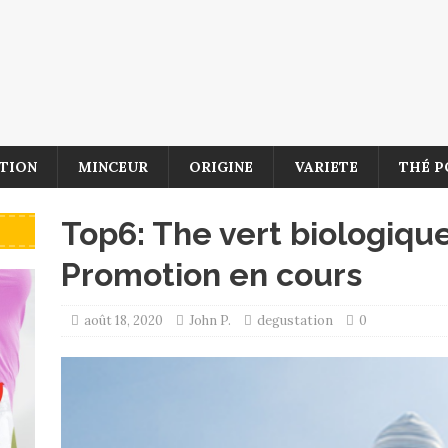
TION
MINCEUR
ORIGINE
VARIETE
THÉ P
Top6: The vert biologiqu
Promotion en cours
août 18, 2020
John P.
degustation
0