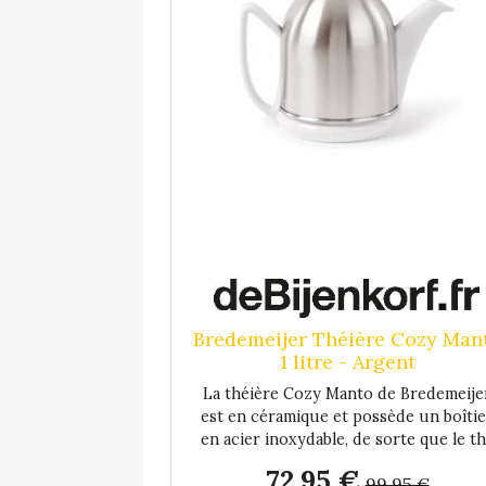
Bredemeijer Théière Cozy Man
1 litre - Argent
La théière Cozy Manto de Bredemeije
est en céramique et possède un boîtie
en acier inoxydable, de sorte que le t
reste chaud jusqu'à 45 minutes. Le be
72,95 €
99,95 €
verseur blanc ne goutte pas pendant 