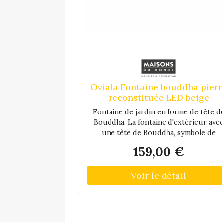
Oviala Fontaine bouddha pier
reconstituée LED beige
Fontaine de jardin en forme de tête d
Bouddha. La fontaine d'extérieur ave
une tête de Bouddha, symbole de
plénitude et d'équilibre intérieur, est 
159,00 €
accessoire déco pour le jardin, le balc
ou la terrasse. Le ruissellement de l'ea
qui se fait en circuit fermé, génère u
bruit de fond discret et apaisant. La
fontaine tête de Bouddha est munie
d'une LED de couleur blanche qui off
un éclairage d'ambiance le soir et la nui