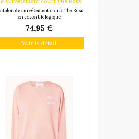
e survêtement court The Ross
en coton biologique - Vert
ntalon de survêtement court The Ross
en coton biologique
74,95 €