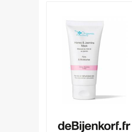
tout en mettant votre extérieur en
valeur. La fontaine Bouddha pour jard
est conçue pour une durée de vie
optimale en extérieur, elle est
intégralement construite en polyrési
et fibre de verre, avec projections de
poudre de verre pour un rendu grani
naturel. La fontaine de jardin en
fiberstone est résistante aux rayons
ultraviolets et aux intempéries : vou
pouvez l'installer dehors tout au long 
l'année. Le système de pompe s'installe
toute facilité, il est fourni avec un câb
d'alimentation d'une longueur de 5 m. 
fontaine avec tête de Bouddha mesure
cm de côtés et 46 cm de hauteur. La
notice pour le montage est incluse.