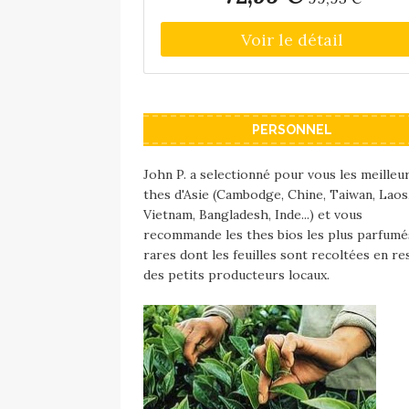
versement et la poignée tient bien. L
produit est livré avec un filtre à thé. 
théière va au lave-vaisselle, mais le boît
métallique ne l'est pas. Une théière
élégante pour chaque occasion.
PERSONNEL
John P. a selectionné pour vous les meilleu
thes d'Asie (Cambodge, Chine, Taiwan, Laos
Vietnam, Bangladesh, Inde...) et vous
recommande les thes bios les plus parfumé
rares dont les feuilles sont recoltées en re
des petits producteurs locaux.