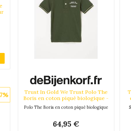
e
ur
au
r
u
Trust In Gold We Trust Polo The
T
27%
Boris en coton piqué biologique -
Vert camouflage
Polo The Boris en coton piqué biologique
64,95 €