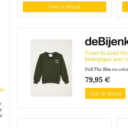
Trust In Gold We
biologique avec 
Pull The Slim en coto
79,95 €
to
r
r
hé
c
le