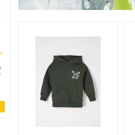
re
e
c
un
on
u,
n
re
t,