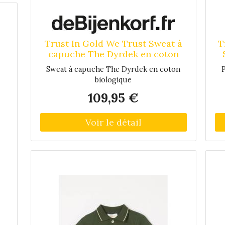
in
Trust In Gold We Trust Sweat à
T
ne
capuche The Dyrdek en coton
biologique - Vert foncé
t
Sweat à capuche The Dyrdek en coton
P
biologique
109,95 €
s
de
 en
le
La
 28