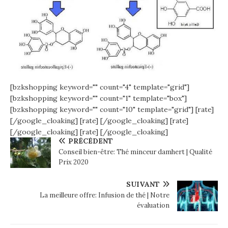
[bzkshopping keyword="
" count="4" template="grid"]
[bzkshopping keyword="
" count="1" template="box"]
[bzkshopping keyword="
" count="10" template="grid"]
[rate]
[/google_cloaking]
[rate] [/google_cloaking]
[rate]
[/google_cloaking]
[rate] [/google_cloaking]
PRÉCÉDENT
Conseil bien-être: Thé minceur damhert | Qualité
Prix 2020
SUIVANT
La meilleure offre: Infusion de thé | Notre
évaluation