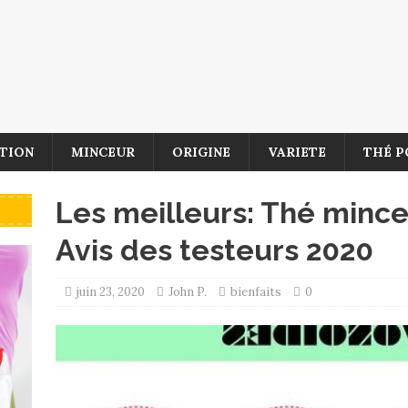
TION
MINCEUR
ORIGINE
VARIETE
THÉ P
Les meilleurs: Thé minc
Avis des testeurs 2020
juin 23, 2020
John P.
bienfaits
0