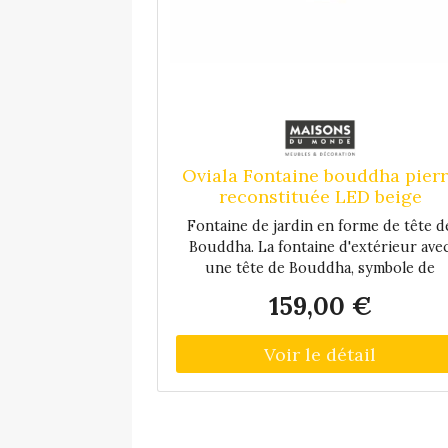
Oviala Fontaine bouddha pier
reconstituée LED beige
Fontaine de jardin en forme de tête d
Bouddha. La fontaine d'extérieur ave
une tête de Bouddha, symbole de
plénitude et d'équilibre intérieur, est 
159,00 €
accessoire déco pour le jardin, le balc
ou la terrasse. Le ruissellement de l'ea
qui se fait en circuit fermé, génère u
bruit de fond discret et apaisant. La
fontaine tête de Bouddha est munie
d'une LED de couleur blanche qui off
un éclairage d'ambiance le soir et la nui