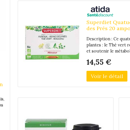
pl
Je draine en profondeur les reins, le foie
de
et le système lymphatique et purifie
l'organismeDrainage rénal : Frêne, reine
des prés, queue de cerise, petit
Superdiet Quatuo
chiendent, goyave, cassis,
des Prés 20 amp
pissenlitDrainage hépatique : Artichaut,
Description : Ce quatu
fenouil, bardane, pissenlitDrainage
plantes : le Thé vert
lymphatique : Queue de cerise, fenouil,
et soutenir le métabol
bardane, algue Aosa Efficacité prouvée: +
des près qui joue un r
46 % d'élimination* à 10 jours** Etude
14,55 €
Fenouil qui complète 
TBD2 04/05 sur 39 femmes pendant 30
les ateliers Super Die
jours Conseils d'utilisation: Agiter avant
conservateur. Conseil
emploi. Diluer 10 mL dans un grand verre
jour, pure ou diluée 
d'eau (200 mL), 5 fois par jour, soit
en
aux femmes enceintes 
l'équivalent de 50 mL (dose journalière)
d'hypersensibilité à l'
pour 1 litre d'eau. Conserver au frais et
is,
recommandé de respect
consommer dans les 15 jours après
ps
avoir une alimentatio
ouvertureUn complément alimentaire ne
sain. Tenir hors de p
doit pas se substituer à une alimentation
ns
Extrait fluide de Fen
variée et équilibrée et à un mode de vie
ce
(sommités fleuries), Th
sain. Déconseillé aux femmes enceintes
n