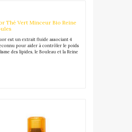
us d'informations. Pour toute demande
 conseil, contactez notre service client
Atida Santédiscount .
r Thé Vert Minceur Bio Reine
oules
or est un extrait fluide associant 4
 reconnu pour aider à contrôler le poids
isme des lipides, le Bouleau et la Reine
ôle dans l'élimination rénale et le
à merveille ce complexe. Fabriqué dans
t, sans alcool – sans colorant – sans
 d'utilisation : Prendre 1 ampoule par
dans un demi verre d'eau. Déconseillé
et allaitantes. Ne convient pas en cas
anéthol. Contient des salicylates. Il est
er les doses conseillées, de veiller à
n variée et équilibrée et un mode de vie
ortée des jeunes enfants. Composition :
ouil* (semences), Reine des prés*
é vert* (feuilles), Bouleau* (feuilles).