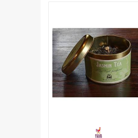
tout en mettant votre extérieur en
valeur. La fontaine Bouddha pour jard
est conçue pour une durée de vie
optimale en extérieur, elle est
intégralement construite en polyrési
et fibre de verre, avec projections de
poudre de verre pour un rendu grani
naturel. La fontaine de jardin en
fiberstone est résistante aux rayons
ultraviolets et aux intempéries : vou
pouvez l'installer dehors tout au long 
l'année. Le système de pompe s'installe
toute facilité, il est fourni avec un câb
d'alimentation d'une longueur de 5 m. 
fontaine avec tête de Bouddha mesure
cm de côtés et 46 cm de hauteur. La
notice pour le montage est incluse.