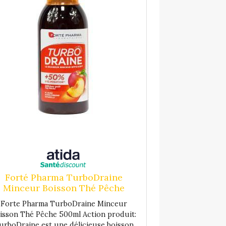
'agriculture biologique
poule buvable de 15 ml
Forté Pharma TurboDraine
Minceur Boisson Thé Pêche
500ml
Forte Pharma TurboDraine Minceur
isson Thé Pêche 500ml Action produit:
urboDraine est une délicieuse boisson