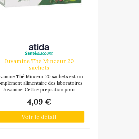
Juvamine Thé Minceur 20
sachets
vamine Thé Minceur 20 sachets est un
omplément alimentaire des laboratoires
Juvamine. Cettre prepration pour
fusion à base de plante contient du thé
4,09 €
t, de la queue de cerise, de l'hibiscus et
du guarana. La législation ne nous
autorisant pas à communiquer sur les
propriétés de certaines plantes et de
ertains actifs, nous vous conseillons de
onsulter la littérature existante pour