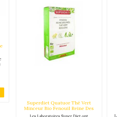
re
e
c
un
on
u,
n
Superdiet Quatuor Thé Vert
Minceur Bio Fenouil Reine Des
re
Prés Thé Vert Bouleau - 20
t,
L
Les Laboratoires Super Diet ont