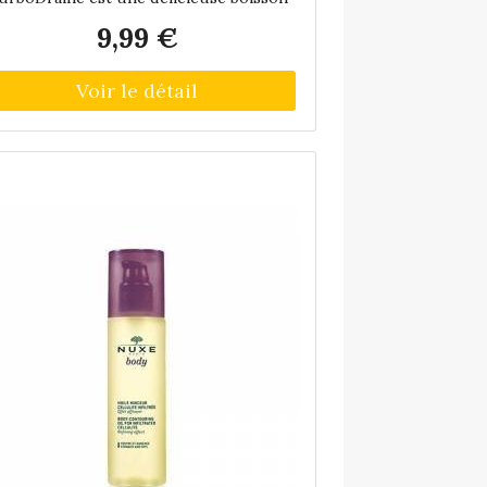
inceur drainante, au goût thé-pêche, à
9,99 €
ire tout au long de la journée.- actions
minceurs :1) Je brûle et élimine les
aisses tout en remodelant la silhouette :
oix de kola, cassis, chiendent, reine des
és, frêne, bardane et pulpe de tamarin.2)
 draine en profondeur les reins, le foie
et le système lymphatique et purifie
'organismeDrainage rénal : Frêne, reine
des prés, queue de cerise, petit
chiendent, goyave, cassis,
issenlitDrainage hépatique : Artichaut,
fenouil, bardane, pissenlitDrainage
ymphatique : Queue de cerise, fenouil,
rdane, algue Aosa Efficacité prouvée: +
46 % d'élimination* à 10 jours** Etude
BD2 04/05 sur 39 femmes pendant 30
ours Conseils d'utilisation: Agiter avant
ploi. Diluer 10 mL dans un grand verre
d'eau (200 mL), 5 fois par jour, soit
'équivalent de 50 mL (dose journalière)