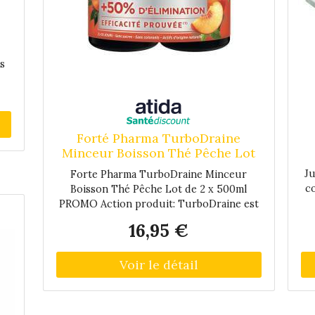
s
Forté Pharma TurboDraine
Minceur Boisson Thé Pêche Lot
de 2 x 500ml PROMO
Ju
Forte Pharma TurboDraine Minceur
c
Boisson Thé Pêche Lot de 2 x 500ml
PROMO Action produit: TurboDraine est
in
une délicieuse boisson minceur
16,95 €
ver
drainante, au goût thé-pêche, à boire
tout au long de la journée.- actions
minceurs :1) Je brûle et élimine les
graisses tout en remodelant la silhouette :
c
noix de kola, cassis, chiendent, reine des
c
prés, frêne, bardane et pulpe de tamarin.2)