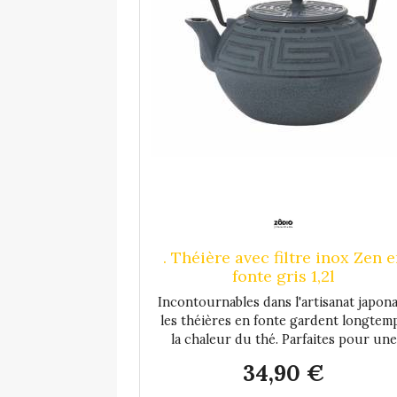
. Théière avec filtre inox Zen 
fonte gris 1,2l
Incontournables dans l'artisanat japona
les théières en fonte gardent longtem
la chaleur du thé. Parfaites pour une
touche nippone lors de vos dégustatio
34,90 €
dans votre maison et créer une ambian
cosy ! Elle est composée d'un filtre e