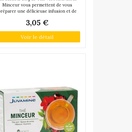
Minceur vous permettent de vous
réparer une délicieuse infusion et de
bénéficier des vertus du thé vert, mais
3,05 €
ussi du fenouil, de la réglisse, de l'anis
rt, du myrtillier et du guarana. Chaque
achet renferme en effet ces extraits de
antes issus de l'agriculture biologique.
 est à noter que : le thé vert, la chicorée
et la réglisse contribuent à la perte de
oids en accompagnement d'un régime
approprié, le fenouil contribue aux
nctions d'éliminations de l'organisme, la
rtille joue un rôle dans le métabolisme
des glucides, lipides et protéines, le
guarana est traditionnellement utilisé
pour contribuer au métabolisme des
graisses.