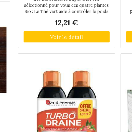
Ampoules de 15 ml - Boîte 20
sélectionné pour vous ces quatre plantes
ampoules de 15 ml
in
p
Bio : Le Thé vert aide à contrôler le poids
et à stimuler le métabolisme des lipides.
12,21 €
a
Le Bouleau et la Reine des près sont des
ne
ve
dépuratifs pour les reins. Le Fenouil et le
s
t
pl
Il
s
p
de
 en
fo
le
my
La
 28