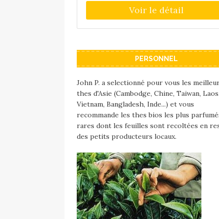
acier inoxydable. Pour la 1ére utilisatio
il est conseillé de votre théière d'eau
bouillante et de laisser reposer quelqu
minutes et de jeter ensuite l'eau. Cel
permettre d'enlever les impuretés.
PERSONNEL
Contenance : 1,2L Concernant l'entreti
il suffit de laver la théière à l'eau tiède
simplement avec une éponge douce, sa
John P. a selectionné pour vous les meilleu
utiliser de produits détergents. Bien
thes d'Asie (Cambodge, Chine, Taiwan, Laos
essuyer ensuite et laisser sécher à l'ai
Vietnam, Bangladesh, Inde...) et vous
libre. Ne pas mettre sur le feu ou
recommande les thes bios les plus parfumé
l'induction.
rares dont les feuilles sont recoltées en re
des petits producteurs locaux.