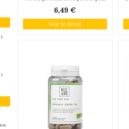
en accompagnement d'un régime
m
6,49 €
approprié. Chaque gélule de Phytaya Thé
bo
Vert Bio 200 gélules contient 125mg de
Thé Vert.
gr
n
pr
 |
Je
l
p
 |
l
ba
T
j
em
ion
l