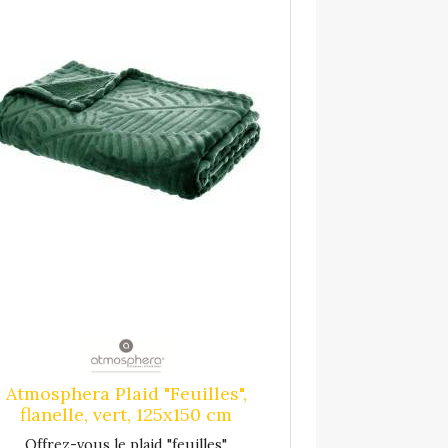
Atmosphera Plaid "Feuilles",
flanelle, vert, 125x150 cm
DTE_AH2019_The colonial
Offrez-vous le plaid "feuilles"