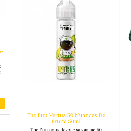
re
e
c
un
on
u,
n
The Fuu Vertus 50 Nuances De
Fruits 50ml
re
t,
The Fuu nous dévoile sa gamme 50