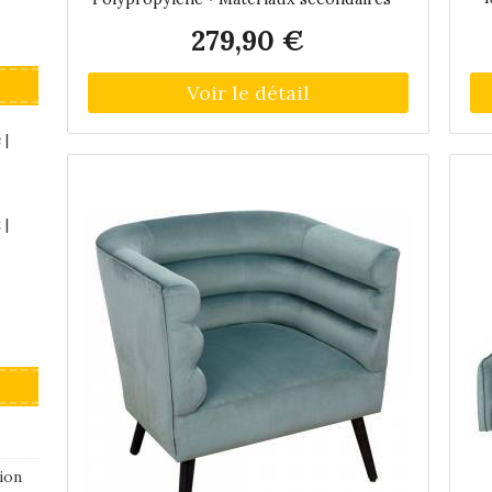
di
Polyuréthane Polyester • Autres
279,90 €
(
dimensions : Hauteur d'assise = 40 •
m
Dimensions : Hauteur (en cm) = 76,50 •
Ha
Longueur (en cm) = 84,50 • Profondeur
=
(en cm) = 73,50 • Autres caractéristiques :
ca
Informations complémentaires =
 |
po
Accoudoirs modulables , Associer avec
d'autres : permet de créer un canapé •
Poids (en kg) = 18,50 • Fauteuil modulable
 |
outdoor Ibiza
ion