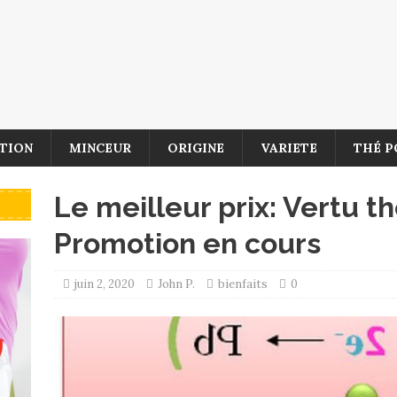
TION
MINCEUR
ORIGINE
VARIETE
THÉ P
Le meilleur prix: Vertu th
Promotion en cours
juin 2, 2020
John P.
bienfaits
0