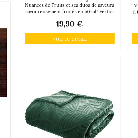
Nuances de Fruits et ses duos de saveurs
At
in
savoureusement fruités en 50 ml ! Vertus
il
nous propose un mélange aux saveurs de
19,90 €
cactus et de citron vert acidulé ! Dosage
ne
PG/VG : 40/60 Flacon de 60 ml rempli à
50 ml pour y ajouter un booster de
t
nicotine ou 10 ml de base neutre.
Comment ajouter de la nicotine à mon e-
liquide 50ml ? Un e-liquide au format 50
s
ml ne contient pas de nicotine mais il est
de
tout à fait possible d'en ajouter en
 en
utilisant des boosters. En principe, les
le
flacons sont remplis à hauteur de 50 ml
La
mais peuvent en réalité contenir 60 ou 70
 28
ml de liquide. Vous pourrez donc ajouter
1 booster de nicotine pour obtenir un
dosage total de 3 mg environ ou 2
boosters pour du 6 mg . environ. Il est
conseillé de ne pas ajouter plus de deux
boosters dans un e-liquide 50 ml car au-
delà, les saveurs seront diluées et le