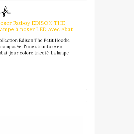
esign reprend les traits des lanternes
classiques, proposées dans différents
loris, le tout imaginé par les experts de
la couleur Farrow & Ball. La baladeuse
poser Fatboy EDISON THE
use offre une autonomie pouvant aller
mpe à poser LED avec Abat
usqu'à deux semaines ; elle possède un
echargeable H25cm Vert
ollection Edison The Petit Hoodie,
variateur d'intensité lumineuse rotatif
st composée d'une structure en
intégré pour garantir une qualité de
abat-jour coloré tricoté. La lampe
mière remarquable, efficace et adaptée à
ie est équipée d'un variateur
ous vos besoins. Elle possède un indice
 à 3 intensités (33%, 65%, 100%) vous
de protection (IP44) qui lui permet de
vec la lumière : passez d'un éclairage
sister aux différentes intempéries pour
rage d'ambiance plus intense, en tirant
 usage en toute sécurité en extérieur.
guette Fatboy. Ne laissez pas votre
LED : 6W (fournie) - 2000°K à 2800°K
aper froid cet hiver ! La mythique lampe
(blanc chaud) - Câble USB-C fourni
ivrée ici avec un abat-jour en tricot
Original et amusant, cet abat-jour tout
lement aux courbes de votre lampe et la
era un jeu de lumière très agréable à
ntemporelle et design, la lampe Edison
rechargeable par câble USB (fourni