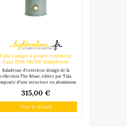
Tala Lampe à poser extérieur
Tala THE MUSE-Baladeuse
Extérieure Métal H43cm Vert
Baladeuse d'extérieur design de la
collection The Muse, éditée par Tala,
mposée d'une structure en aluminium
ermolaqué et verre borosilicate laissant
315,00 €
pparaitre l'ampoule. Elle est également
uipée d'une poignée en laiton facilitant
son transport. La lampe Muse est la
première lampe portable lancée par la
aison Tala en collaboration avec l'autre
pionnier anglais : Farrow & Ball. Son