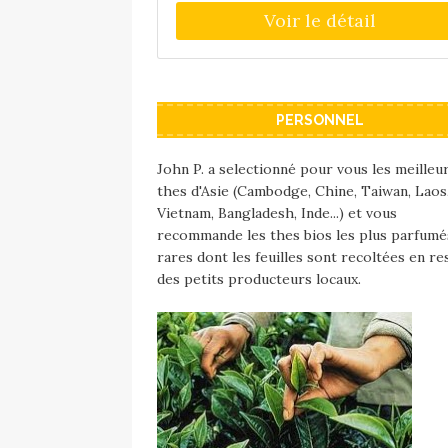
acier inoxydable. Pour la 1ére utilisatio
il est conseillé de votre théière d'eau
bouillante et de laisser reposer quelqu
minutes et de jeter ensuite l'eau. Cel
permettre d'enlever les impuretés.
PERSONNEL
Contenance : 1,2L Concernant l'entreti
il suffit de laver la théière à l'eau tiède
simplement avec une éponge douce, sa
John P. a selectionné pour vous les meilleu
utiliser de produits détergents. Bien
thes d'Asie (Cambodge, Chine, Taiwan, Laos
essuyer ensuite et laisser sécher à l'ai
Vietnam, Bangladesh, Inde...) et vous
libre. Ne pas mettre sur le feu ou
recommande les thes bios les plus parfumé
l'induction.
rares dont les feuilles sont recoltées en re
des petits producteurs locaux.