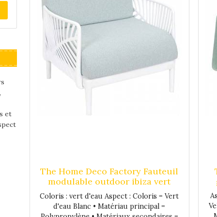
sans adaptateur). LED
n,
2700°K (couleur blan
Autonomie : Mode 1 : 
es
a
en,
,
ns
rs
,
r
s et
spect
The Home Deco Factory Fauteuil
modulable outdoor ibiza vert
d'eau
As
Coloris : vert d'eau Aspect : Coloris = Vert
Ve
d'eau Blanc • Matériau principal =
M
Polypropylène • Matériaux secondaires =