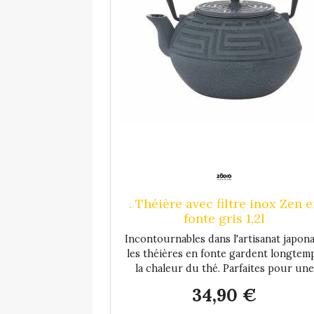
. Théière avec filtre inox Zen 
fonte gris 1,2l
Incontournables dans l'artisanat japona
les théières en fonte gardent longtem
la chaleur du thé. Parfaites pour une
touche nippone lors de vos dégustatio
34,90 €
dans votre maison et créer une ambian
cosy ! Elle est composée d'un filtre e