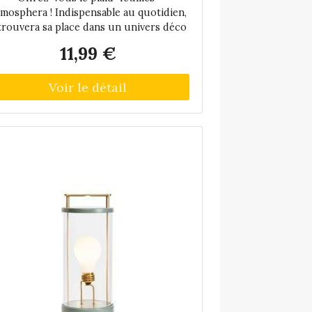
factory_lot 4_old Unisexe
mosphera ! Indispensable au quotidien,
 trouvera sa place dans un univers déco
au style rétro.Un plaid intemporel et
11,99 €
compactCe plaid...