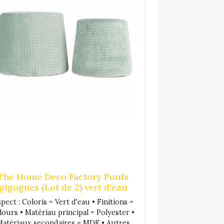
 : 1W (intégrées et irremplaçables) -
c chaud) - 43 Lumens (Ambiance) -
24h / Mode 2 : 15h / Mode 3 : 6h
The Home Deco Factory Poufs
gigognes (Lot de 2) vert d'eau
pect : Coloris = Vert d'eau • Finitions =
lours • Matériau principal = Polyester •
atériaux secondaires = MDF • Autres