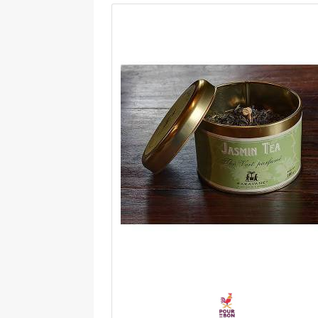
tout en mettant votre extérieur en
valeur. La fontaine Bouddha pour jard
est conçue pour une durée de vie
optimale en extérieur, elle est
intégralement construite en polyrési
et fibre de verre, avec projections de
poudre de verre pour un rendu grani
naturel. La fontaine de jardin en
fiberstone est résistante aux rayons
ultraviolets et aux intempéries : vou
pouvez l'installer dehors tout au long 
l'année. Le système de pompe s'installe
toute facilité, il est fourni avec un câb
d'alimentation d'une longueur de 5 m. 
fontaine avec tête de Bouddha mesure
cm de côtés et 46 cm de hauteur. La
notice pour le montage est incluse.