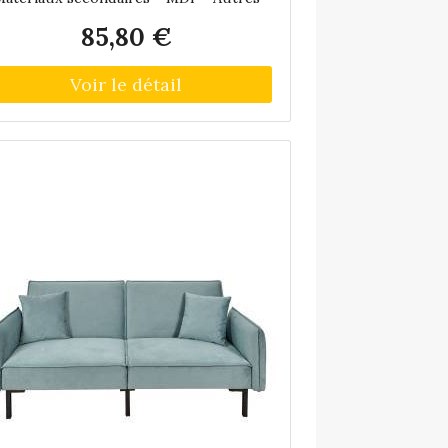
mensions : Dimensions du grand modèle
85,80 €
en cm) = 46 x 37 • Dimensions du petit
odèle (en cm) = 37 x 33 • Dimensions :
uteur (en cm) = 37 • Longueur (en cm)
 46 • Profondeur (en cm) = 46 • Autres
ractéristiques : Composition = Lot de 2
ufs gigognes • Poids (en kg) = 5 • Poufs
gigognes en velours gaufré (Lot de 2)