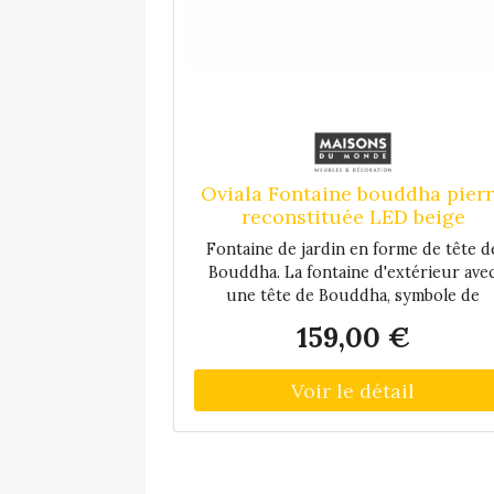
Oviala Fontaine bouddha pier
reconstituée LED beige
Fontaine de jardin en forme de tête d
Bouddha. La fontaine d'extérieur ave
une tête de Bouddha, symbole de
plénitude et d'équilibre intérieur, est 
159,00 €
accessoire déco pour le jardin, le balc
ou la terrasse. Le ruissellement de l'ea
qui se fait en circuit fermé, génère u
bruit de fond discret et apaisant. La
fontaine tête de Bouddha est munie
d'une LED de couleur blanche qui off
un éclairage d'ambiance le soir et la nui