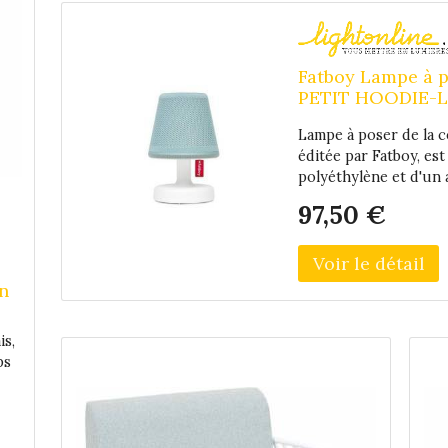
d
co
Fatboy Lampe à 
M
PETIT HOODIE-La
j
jour Polyester r
Lampe à poser de la c
éditée par Fatboy, e
polyéthylène et d'un 
lu
Edison The Petit Hood
t
97,50 €
d'intensité lumineuse
permettant de jouer a
ré
très tamisé à un éclai
un
simplement sur la lan
en
Edison The Petit attr
Edison The Petit est l
is,
décliné en 6 coloris. 
ps
chaud s'adaptera faci
maille du tricot révèl
ns
regarder... Nomade, i
ce
The Petit Hoodie est 
n