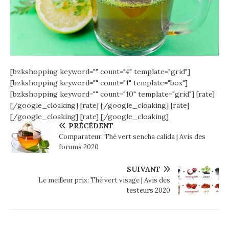
[bzkshopping keyword="
" count="4" template="grid"]
[bzkshopping keyword="
" count="1" template="box"]
[bzkshopping keyword="
" count="10" template="grid"]
[rate]
[/google_cloaking]
[rate] [/google_cloaking]
[rate]
[/google_cloaking]
[rate] [/google_cloaking]
PRÉCÉDENT
Comparateur: Thé vert sencha calida | Avis des
forums 2020
SUIVANT
Le meilleur prix: Thé vert visage | Avis des
testeurs 2020