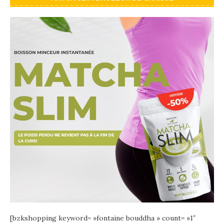
[bzkshopping keyword= »fontaine bouddha » count= »1″