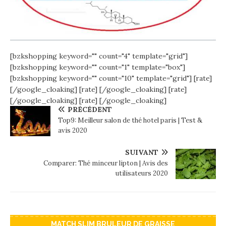
[bzkshopping keyword="
" count="4" template="grid"]
[bzkshopping keyword="
" count="1" template="box"]
[bzkshopping keyword="
" count="10" template="grid"]
[rate]
[/google_cloaking]
[rate] [/google_cloaking]
[rate]
[/google_cloaking]
[rate] [/google_cloaking]
PRÉCÉDENT
Top9: Meilleur salon de thé hotel paris | Test &
avis 2020
SUIVANT
Comparer: Thé minceur lipton | Avis des
utilisateurs 2020
MATCH SLIM BRULEUR DE GRAISSE