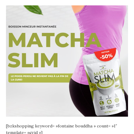
[bzkshopping keyword= »fontaine bouddha » count= »1″
template= »grid »]