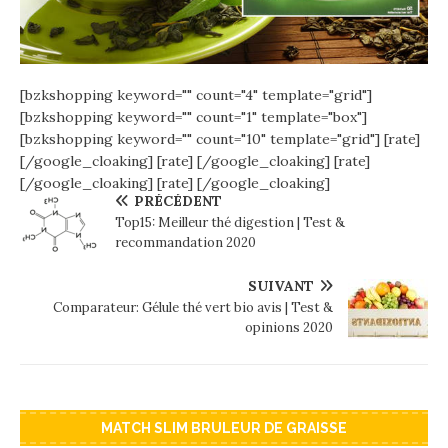
[bzkshopping keyword="
" count="4" template="grid"]
[bzkshopping keyword="
" count="1" template="box"]
[bzkshopping keyword="
" count="10" template="grid"]
[rate]
[/google_cloaking]
[rate] [/google_cloaking]
[rate]
[/google_cloaking]
[rate] [/google_cloaking]
PRÉCÉDENT
Top15: Meilleur thé digestion | Test &
recommandation 2020
SUIVANT
Comparateur: Gélule thé vert bio avis | Test &
opinions 2020
MATCH SLIM BRULEUR DE GRAISSE