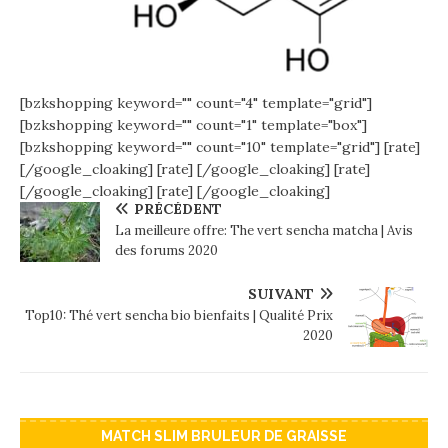
[bzkshopping keyword="
" count="4" template="grid"]
[bzkshopping keyword="
" count="1" template="box"]
[bzkshopping keyword="
" count="10" template="grid"]
[rate]
[/google_cloaking]
[rate] [/google_cloaking]
[rate]
[/google_cloaking]
[rate] [/google_cloaking]
PRÉCÉDENT
La meilleure offre: The vert sencha matcha | Avis
des forums 2020
SUIVANT
Top10: Thé vert sencha bio bienfaits | Qualité Prix
2020
MATCH SLIM BRULEUR DE GRAISSE