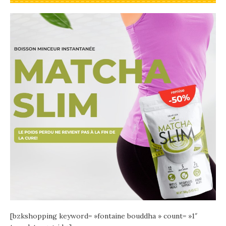
[bzkshopping keyword= »fontaine bouddha » count= »1″