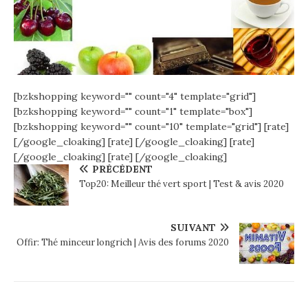
[bzkshopping keyword="
" count="4" template="grid"]
[bzkshopping keyword="
" count="1" template="box"]
[bzkshopping keyword="
" count="10" template="grid"]
[rate]
[/google_cloaking]
[rate] [/google_cloaking]
[rate]
[/google_cloaking]
[rate] [/google_cloaking]
PRÉCÉDENT
Top20: Meilleur thé vert sport | Test & avis 2020
SUIVANT
Offir: Thé minceur longrich | Avis des forums 2020